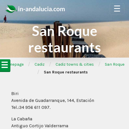
☰
San Roque
restaurants
☰
/
/
/
➦Homepage
Cadiz
Cadiz towns & cities
San Roque
/
San Roque restaurants
Biri
Avenida de Guadarranque, 144, Estación
Tel.:34 956 611 097.
La Cabaña
Antiguo Cortijo Valderrama