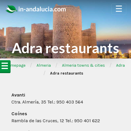
☰
Adra restaurants
☰
/
/
/
➦Homepage
Almeria
Almeria towns & cities
Adra
/
Adra restaurants
Avanti
Ctra. Almería, 35 Tel.: 950 403 564
Coínes
Rambla de las Cruces, 12 Tel.: 950 401 622