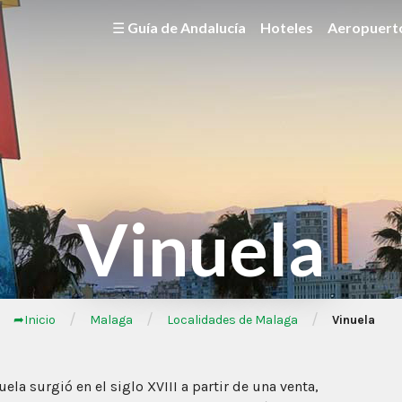
☰ Guía de Andalucía
Hoteles
Aeropuert
Vinuela
/
/
/
➦Inicio
Malaga
Localidades de Malaga
Vinuela
ela surgió en el siglo XVIII a partir de una venta,