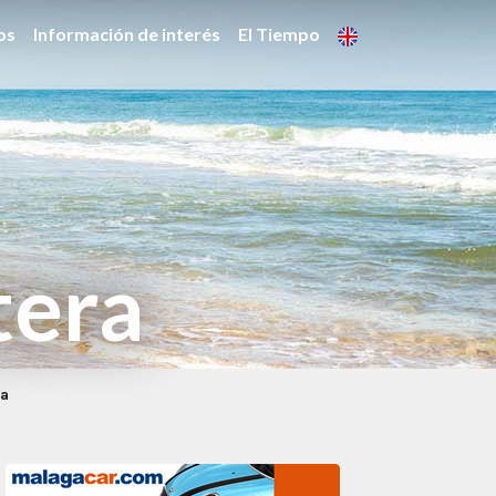
os
Información de interés
El Tiempo
tera
ra