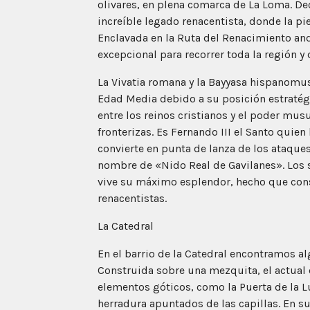
olivares, en plena comarca de La Loma. De
increíble legado renacentista, donde la pi
Enclavada en la Ruta del Renacimiento and
excepcional para recorrer toda la región y 
La Vivatia romana y la Bayyasa hispanomu
Edad Media debido a su posición estratégic
entre los reinos cristianos y el poder mu
fronterizas. Es Fernando III el Santo quie
convierte en punta de lanza de los ataques 
nombre de «Nido Real de Gavilanes». Los si
vive su máximo esplendor, hecho que co
renacentistas.
La Catedral
En el barrio de la Catedral encontramos al
Construida sobre una mezquita, el actual 
elementos góticos, como la Puerta de la Lu
herradura apuntados de las capillas. En s