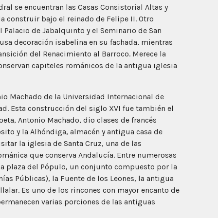
ral se encuentran las Casas Consistorial Altas y
 construir bajo el reinado de Felipe II. Otro
 Palacio de Jabalquinto y el Seminario de San
fusa decoración isabelina en su fachada, mientras
nsición del Renacimiento al Barroco. Merece la
onservan capiteles románicos de la antigua iglesia
nio Machado de la Universidad Internacional de
ad. Esta construcción del siglo XVI fue también el
oeta, Antonio Machado, dio clases de francés
sito y la Alhóndiga, almacén y antigua casa de
itar la iglesia de Santa Cruz, una de las
románica que conserva Andalucía. Entre numerosas
 la plaza del Pópulo, un conjunto compuesto por la
nías Públicas), la Fuente de los Leones, la antigua
Villalar. Es uno de los rincones con mayor encanto de
 permanecen varias porciones de las antiguas