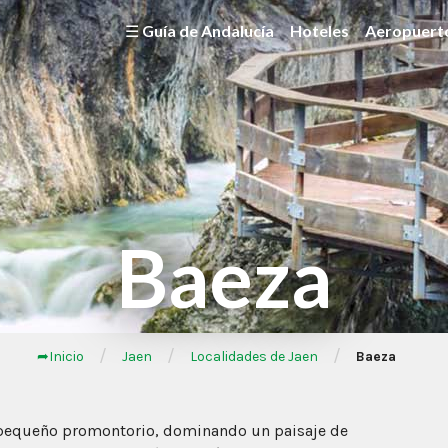
☰ Guía de Andalucía
Hoteles
Aeropuert
Baeza
/
/
/
➦Inicio
Jaen
Localidades de Jaen
Baeza
n pequeño promontorio, dominando un paisaje de