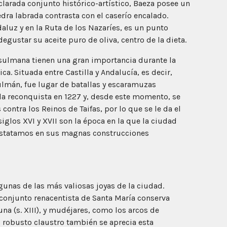
clarada conjunto histórico-artístico, Baeza posee un
edra labrada contrasta con el caserío encalado.
aluz y en la Ruta de los Nazaríes, es un punto
degustar su aceite puro de oliva, centro de la dieta.
sulmana tienen una gran importancia durante la
a. Situada entre Castilla y Andalucía, es decir,
sulmán, fue lugar de batallas y escaramuzas
n la reconquista en 1227 y, desde este momento, se
contra los Reinos de Taifas, por lo que se le da el
glos XVI y XVII son la época en la que la ciudad
nstatamos en sus magnas construcciones
gunas de las más valiosas joyas de la ciudad.
conjunto renacentista de Santa María conserva
na (s. XIII), y mudéjares, como los arcos de
u robusto claustro también se aprecia esta