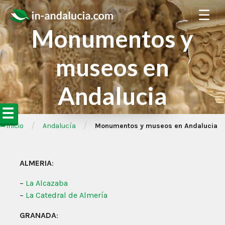
☰
Monumentos y
museos en
Andalucia
☰
/
/
➦Inicio
Andalucía
Monumentos y museos en Andalucia
ALMERIA
:
–
La Alcazaba
–
La Catedral de Almería
GRANADA
: