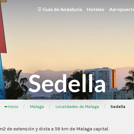
☰ Guía de Andalucía
Hoteles
Aeropuert
Sedella
/
/
/
➦Inicio
Malaga
Localidades de Malaga
Sedella
2 de extensión y dista a 59 km de Malaga capital.