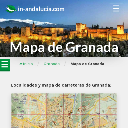
☰
Mapa de Granada
☰
/
/
➦Inicio
Granada
Mapa de Granada
Localidades y mapa de carreteras de Granada
: