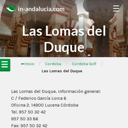
☰
Las Lomas del
Duque
☰
/
/
/
➦Inicio
Cordoba
Cordoba Golf
Las Lomas del Duque
Las Lomas del Duque, información general:
C / Federico García Lorca 6
Oficina 2. 14900 Lucena Córdoba
Tel. 957 50 32 42
957 50 33 86
Fax: 957 50 32 42