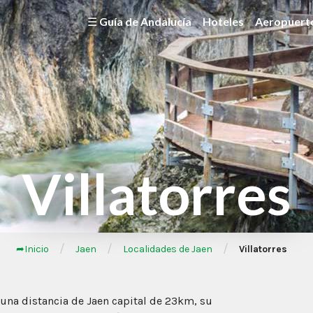
☰ Guía de Andalucía
Hoteles
Aeropuert
Villatorres
/
/
/
➦Inicio
Jaen
Localidades de Jaen
Villatorres
 una distancia de Jaen capital de 23km, su