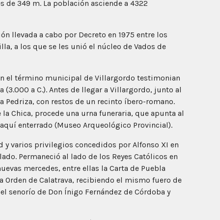
es de 349 m. La población asciende a 4322
ión llevada a cabo por Decreto en 1975 entre los
la, a los que se les unió el núcleo de Vados de
en el término municipal de Villargordo testimonian
3.000 a C.). Antes de llegar a Villargordo, junto al
a Pedriza, con restos de un recinto íbero-romano.
e la Chica, procede una urna funeraria, que apunta al
o aquí enterrado (Museo Arqueológico Provincial).
ad y varios privilegios concedidos por Alfonso XI en
alado. Permaneció al lado de los Reyes Católicos en
nuevas mercedes, entre ellas la Carta de Puebla
la Orden de Calatrava, recibiendo el mismo fuero de
 del senorío de Don Ínigo Fernández de Córdoba y