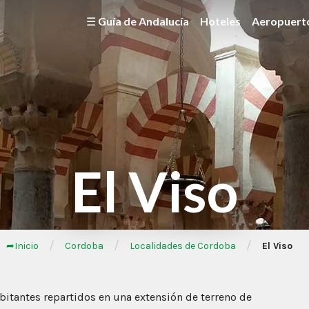
☰ Guía de Andalucía
Hoteles
Aeropuert
El Viso
/
/
/
➦Inicio
Cordoba
Localidades de Cordoba
El Viso
bitantes repartidos en una extensión de terreno de